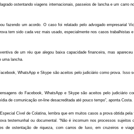
lagrado ostentando viagens internacionais, passeios de lancha e um carro n
ou fazendo um acordo. O caso foi relatado pelo advogado empresarial Vic
rova tem sido cada vez mais usado, especialmente nos casos trabalhistas e
eventiva de um réu que alegou baixa capacidade financeira, mas apareceu
o uma lancha.
acebook, WhatsApp e Skype são aceitos pelo judiciário como prova. Isso 
 mensagens do Facebook, WhatsApp e Skype são aceitos pelo judiciário c
mídia de comunicação on-line desacreditada até pouco tempo”, aponta Costa.
do Especial Cível de Colatina, lembra que em muitos casos a prova obtida pela 
prova testemunhal ou documental. “Não é incomum nos processos sujeitos 
es de ostentação de riqueza, com carros de luxo, em cruzeiros e viag