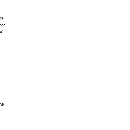
de,
por
a”.
AR