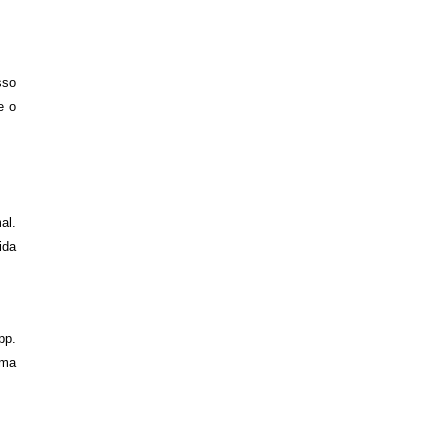
sso
e o
al.
ida
pp.
uma