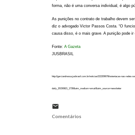
forma, não é uma conversa individual, é algo pú
As punições no contrato de trabalho devem ser 
diz o advogado Victor Passos Costa. “O funcioná
causa disso, é o mais grave. A punição pode ir
Fonte:
A Gazeta
JUSBRASIL
http://garciandressa.jusbrasil.com.br/noticias/222209078/ostentacao-nas-redes-s
daily_20150821_1730&utm_medium=email&utm_source=newsletter
Comentários