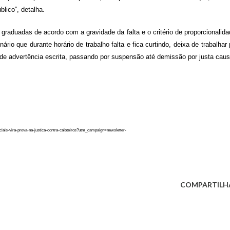
blico”, detalha.
graduadas de acordo com a gravidade da falta e o critério de proporcionalida
rio que durante horário de trabalho falta e fica curtindo, deixa de trabalhar 
 de advertência escrita, passando por suspensão até demissão por justa caus
ociais-vira-prova-na-justica-contra-caloteiros?utm_campaign=newsletter-
COMPARTILH