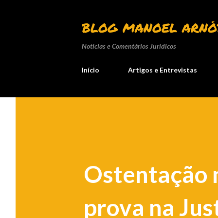
BLOG MANOEL ARNÓ
Notícias e Comentários Jurídicos
Início
Artigos e Entrevistas
Ostentação n
prova na Just