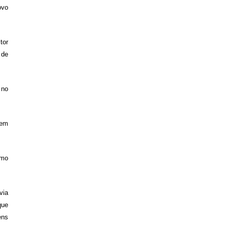
ovo
tor
 de
 no
sem
omo
via
que
ens