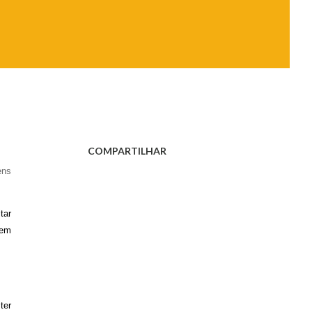
COMPARTILHAR
ens
tar
 em
ter