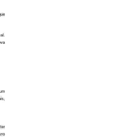
que
al.
ova
 um
is,
ter
rro