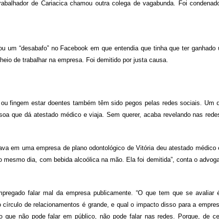
abalhador de Cariacica chamou outra colega de vagabunda. Foi condenad
ou um “desabafo” no Facebook em que entendia que tinha que ter ganhado
eio de trabalhar na empresa. Foi demitido por justa causa.
 ou fingem estar doentes também têm sido pegos pelas redes sociais. Um 
a que dá atestado médico e viaja. Sem querer, acaba revelando nas rede
ava em uma empresa de plano odontológico de Vitória deu atestado médico
 mesmo dia, com bebida alcoólica na mão. Ela foi demitida”, conta o advog
regado falar mal da empresa publicamente. “O que tem que se avaliar 
o círculo de relacionamentos é grande, e qual o impacto disso para a empres
do que não pode falar em público, não pode falar nas redes. Porque, de ce