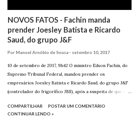
NOVOS FATOS - Fachin manda
prender Joesley Batista e Ricardo
Saud, do grupo J&F
Por
Manoel Arnóbio de Sousa
setembro 10, 2017
10 de setembro de 2017, 9h42 O ministro Edson Fachin, do
Supremo Tribunal Federal, mandou prender os
empresários Joesley Batista e Ricardo Saud, do grupo J&F
(controlador do frigorífico JBS), após a suspeita de que eles
esconderam fatos criminosos quando negociaram delação
COMPARTILHAR
POSTAR UM COMENTÁRIO
premiada. A decisão é sigilosa, e a informação foi publicada
CONTINUAR LENDO »
neste domingo (10/9) pelo jornal O Estado de S. Paulo . O
pedido de prisão foi apresentado na noite de sexta-feira
(8/9) pelo procurador-geral da República, Rodrigo Janot, e