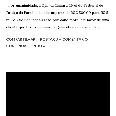
Por unanimidade, a Quarta Câmara Cível do Tribunal de
Justiça da Paraíba decidiu majorar de R$ 3.500,00 para R$ 5
mil, o valor da indenização por dano moral em favor de uma
cliente que teve seu nome negativado indevidamente pelo
Hipercard Banco Múltiplo S.A. O caso foi julgado nos autos
COMPARTILHAR
POSTAR UM COMENTÁRIO
da Apelação Cível nº 0001177-62.2013.8.15.0741, que teve a
CONTINUAR LENDO »
relatoria do desembargador Oswaldo Trigueiro do Valle
Filho. Conforme os autos, a cliente alegou que, mesmo
após negociação e quitação de dívida, foi surpreendida com
a inscrição de seu nome no Serasa, o que lhe causou sério
constrangimento. A instituição financeira alegou ter
excluído o nome da autora dos órgãos de proteção ao
crédito tão logo cientificada da quitação do débito, não
havendo que se falar em dano moral, porquanto ter agido
com boa-fé e pela preexistência de negativações em nome
da autora. Ao fim, requereu a improcedência do pedido.