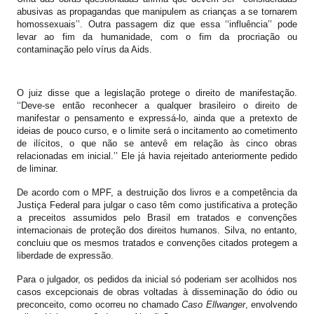
abusivas as propagandas que manipulem as crianças a se tornarem
homossexuais’’. Outra passagem diz que essa ‘‘influência’’ pode
levar ao fim da humanidade, com o fim da procriação ou
contaminação pelo vírus da Aids.
O juiz disse que a legislação protege o direito de manifestação.
‘‘Deve-se então reconhecer a qualquer brasileiro o direito de
manifestar o pensamento e expressá-lo, ainda que a pretexto de
ideias de pouco curso, e o limite será o incitamento ao cometimento
de ilícitos, o que não se antevê em relação às cinco obras
relacionadas em inicial.’’ Ele já havia rejeitado anteriormente pedido
de liminar.
De acordo com o MPF, a destruição dos livros e a competência da
Justiça Federal para julgar o caso têm como justificativa a proteção
a preceitos assumidos pelo Brasil em tratados e convenções
internacionais de proteção dos direitos humanos. Silva, no entanto,
concluiu que os mesmos tratados e convenções citados protegem a
liberdade de expressão.
Para o julgador, os pedidos da inicial só poderiam ser acolhidos nos
casos excepcionais de obras voltadas à disseminação do ódio ou
preconceito, como ocorreu no chamado
Caso Ellwanger
, envolvendo