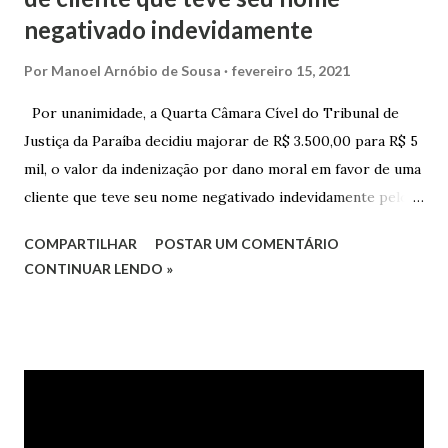
negativado indevidamente
Por
Manoel Arnóbio de Sousa
fevereiro 15, 2021
Por unanimidade, a Quarta Câmara Cível do Tribunal de
Justiça da Paraíba decidiu majorar de R$ 3.500,00 para R$ 5
mil, o valor da indenização por dano moral em favor de uma
cliente que teve seu nome negativado indevidamente pelo
Hipercard Banco Múltiplo S.A. O caso foi julgado nos autos
COMPARTILHAR
POSTAR UM COMENTÁRIO
da Apelação Cível nº 0001177-62.2013.8.15.0741, que teve a
CONTINUAR LENDO »
relatoria do desembargador Oswaldo Trigueiro do Valle
Filho. Conforme os autos, a cliente alegou que, mesmo
após negociação e quitação de dívida, foi surpreendida com
a inscrição de seu nome no Serasa, o que lhe causou sério
constrangimento. A instituição financeira alegou ter
excluído o nome da autora dos órgãos de proteção ao