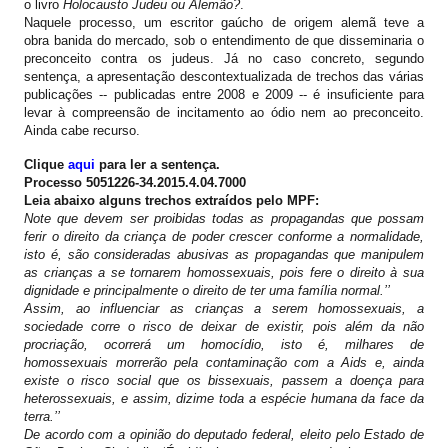
o livro
Holocausto Judeu ou Alemão?
.
Naquele processo, um escritor gaúcho de origem alemã teve a
obra banida do mercado, sob o entendimento de que disseminaria o
preconceito contra os judeus. Já no caso concreto, segundo
sentença, a apresentação descontextualizada de trechos das várias
publicações -- publicadas entre 2008 e 2009 -- é insuficiente para
levar à compreensão de incitamento ao ódio nem ao preconceito.
Ainda cabe recurso.
Clique
aqui
para ler a sentença.
Processo 5051226-34.2015.4.04.7000
Leia abaixo alguns trechos extraídos pelo MPF:
Note que devem ser proibidas todas as propagandas que possam
ferir o direito da criança de poder crescer conforme a normalidade,
isto é, são consideradas abusivas as propagandas que manipulem
as crianças a se tornarem homossexuais, pois fere o direito à sua
dignidade e principalmente o direito de ter uma família normal.’’
Assim, ao influenciar as crianças a serem homossexuais, a
sociedade corre o risco de deixar de existir, pois além da não
procriação, ocorrerá um homocídio, isto é, milhares de
homossexuais morrerão pela contaminação com a Aids e, ainda
existe o risco social que os bissexuais, passem a doença para
heterossexuais, e assim, dizime toda a espécie humana da face da
terra.’’
De acordo com a opinião do deputado federal, eleito pelo Estado de