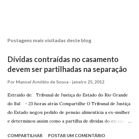
Postagens mais visitadas deste blog
Dívidas contraídas no casamento
devem ser partilhadas na separação
Por
Manoel Arnóbio de Sousa
janeiro 25, 2012
Extraído de: Tribunal de Justiça do Estado do Rio Grande
do Sul - 23 horas atrás Compartilhe O Tribunal de Justiça
do Estado negou pedido de pensão alimentícia a ex-mulher
e determinou assim como a partilha de dívidas do ex-casal,
confirmando sentença proferida na Comarca de Marau. O
COMPARTILHAR
POSTAR UM COMENTÁRIO
Juízo do 1º Grau concedeu o pedido. A decisão foi