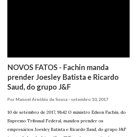
crédito tão logo cientificada da quitação do débito, não
havendo que se falar em dano moral, porquanto ter agido
com boa-fé e pela preexistência de negativações em nome
da autora. Ao fim, requereu a improcedência do pedido.
NOVOS FATOS - Fachin manda
prender Joesley Batista e Ricardo
Saud, do grupo J&F
Por
Manoel Arnóbio de Sousa
setembro 10, 2017
10 de setembro de 2017, 9h42 O ministro Edson Fachin, do
Supremo Tribunal Federal, mandou prender os
empresários Joesley Batista e Ricardo Saud, do grupo J&F