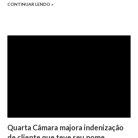
CONTINUAR LENDO »
confirmada pelo TJRS. Caso O autor do processo ingressou
na Justiça com ação de separação, partilha e alimentos
contra a ex-mulher. O casal já estava separado há dois anos.
No pedido, o ex-marido apresentou as dívidas a serem
partilhadas, sendo elas um débito no valor de cerca de R$ 4
mil, decorrente de um financiamento para custear um piano
dado de presente à filha do casal, bem como a mensalidade
da faculdade da jovem, no valor de R$ 346,00. Sentença O
processo tramitou na Comarca de Marau. O julgamento foi
realizado pela Juíza de Direito Margot Cristina Agostini, da
1ª Vara Judicial do Foro de Marau. Na sentença, a
magistrada concede...
Quarta Câmara majora indenização
de cliente que teve seu nome