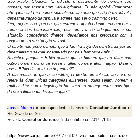
São Paulo, Clodovil: ‘É ridículo o casamento de homem com
homem, por amor e com véu e grinalda. Eu não apoio!’ Quer dizer,
até quem está no homossexualismo assume que não é favorável à
desestruturação da família e admite não ser o caminho certo.’’
Ora, agora nos parece que estamos aprofundando eticamente a
temática dos homossexuais, pois em vez de adequarmos a sua
situação, concedendo direitos, deveríamos nos preocupar com a
origem desta sua ‘opção sexual’.’’
O direito não pode permitir que a família seja desconstruída por um
determinismo sexual incentivado por pais homossexuais.’’
Subjetivo porque a Bíblia ensina que o homem que se deita com
outro homem como se fosse mulher comete abominação. Dizer o
que a Bíblia diz será, então, crime?’’
A discriminação que a Constituição proíbe em relação ao sexo se
refere às duas únicas categorias existentes, quais sejam, homem e
mulher. Por isso a legislação brasileira só protege estes dois tipos
de sexualidade da discriminação.’’
Jomar Martins
é correspondente da revista
Consultor Jurídico
no
Rio Grande do Sul.
Revista
Consultor Jurídico
, 9 de outubro de 2017, 7h45
https://www.conjur.com.br/2017-out-09/livros-nao-podem-destruidos-