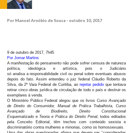
Por
Manoel Arnóbio de Sousa
outubro 10, 2017
9 de outubro de 2017, 7h45
Por Jomar Martins
A manifestação do pensamento não pode sofrer censura de natureza
política, ideológica e artística, pois o Judiciário
só analisa a responsabilidade civil ou penal sobre eventuais abusos
depois do fato. Assim entendeu o juiz federal Cláudio Roberto da
Silva, da 2ª Vara Federal de Curitiba, ao
rejeitar pedido
que tentava
retirar cinco obras jurídica de circulação de todo o país e destruir os
exemplares à venda.
O Ministério Público Federal alegou que os livros
Curso Avançado
de Direito do Consumidor, Manual de Prática Trabalhista, Curso
Avançado de Biodireito, Direito Constitucional
Esquematizado
e
Teoria e Prática do Direito Penal
, todos editados
pela Conceito Editorial, têm trechos com conteúdo sexista e
discriminatório contra mulheres e minorias, como os homossexuais.
Uma das obras questionadas afirma que devem ser ‘‘consideradas