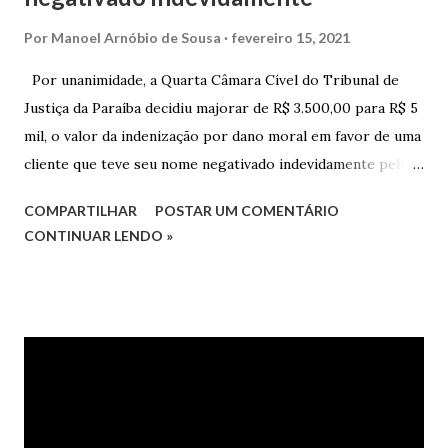
Por
Manoel Arnóbio de Sousa
fevereiro 15, 2021
Por unanimidade, a Quarta Câmara Cível do Tribunal de
Justiça da Paraíba decidiu majorar de R$ 3.500,00 para R$ 5
mil, o valor da indenização por dano moral em favor de uma
cliente que teve seu nome negativado indevidamente pelo
Hipercard Banco Múltiplo S.A. O caso foi julgado nos autos
COMPARTILHAR
POSTAR UM COMENTÁRIO
da Apelação Cível nº 0001177-62.2013.8.15.0741, que teve a
CONTINUAR LENDO »
relatoria do desembargador Oswaldo Trigueiro do Valle
Filho. Conforme os autos, a cliente alegou que, mesmo
após negociação e quitação de dívida, foi surpreendida com
a inscrição de seu nome no Serasa, o que lhe causou sério
constrangimento. A instituição financeira alegou ter
excluído o nome da autora dos órgãos de proteção ao
crédito tão logo cientificada da quitação do débito, não
havendo que se falar em dano moral, porquanto ter agido