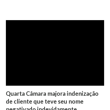
na Justiça com ação de separação, partilha e alimentos
contra a ex-mulher. O casal já estava separado há dois anos.
No pedido, o ex-marido apresentou as dívidas a serem
partilhadas, sendo elas um débito no valor de cerca de R$ 4
mil, decorrente de um financiamento para custear um piano
dado de presente à filha do casal, bem como a mensalidade
da faculdade da jovem, no valor de R$ 346,00. Sentença O
processo tramitou na Comarca de Marau. O julgamento foi
realizado pela Juíza de Direito Margot Cristina Agostini, da
1ª Vara Judicial do Foro de Marau. Na sentença, a
magistrada concede...
Quarta Câmara majora indenização
de cliente que teve seu nome
negativado indevidamente