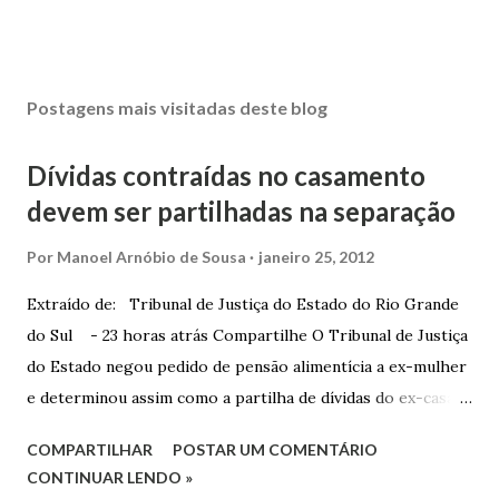
Postagens mais visitadas deste blog
Dívidas contraídas no casamento
devem ser partilhadas na separação
Por
Manoel Arnóbio de Sousa
janeiro 25, 2012
Extraído de: Tribunal de Justiça do Estado do Rio Grande
do Sul - 23 horas atrás Compartilhe O Tribunal de Justiça
do Estado negou pedido de pensão alimentícia a ex-mulher
e determinou assim como a partilha de dívidas do ex-casal,
confirmando sentença proferida na Comarca de Marau. O
COMPARTILHAR
POSTAR UM COMENTÁRIO
Juízo do 1º Grau concedeu o pedido. A decisão foi
CONTINUAR LENDO »
confirmada pelo TJRS. Caso O autor do processo ingressou