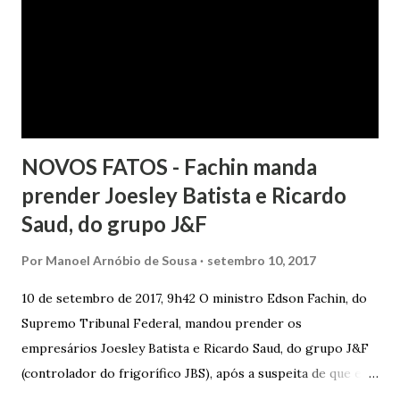
com boa-fé e pela preexistência de negativações em nome
da autora. Ao fim, requereu a improcedência do pedido.
NOVOS FATOS - Fachin manda
prender Joesley Batista e Ricardo
Saud, do grupo J&F
Por
Manoel Arnóbio de Sousa
setembro 10, 2017
10 de setembro de 2017, 9h42 O ministro Edson Fachin, do
Supremo Tribunal Federal, mandou prender os
empresários Joesley Batista e Ricardo Saud, do grupo J&F
(controlador do frigorífico JBS), após a suspeita de que eles
esconderam fatos criminosos quando negociaram delação