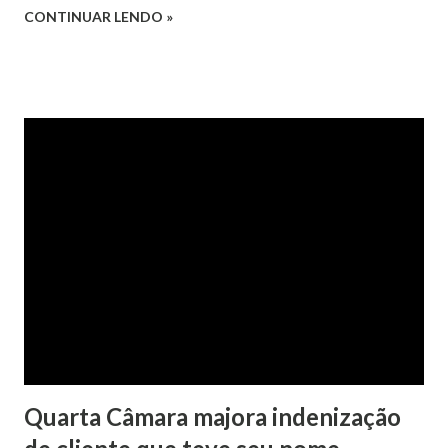
Juízo do 1º Grau concedeu o pedido. A decisão foi
CONTINUAR LENDO »
confirmada pelo TJRS. Caso O autor do processo ingressou
na Justiça com ação de separação, partilha e alimentos
contra a ex-mulher. O casal já estava separado há dois anos.
No pedido, o ex-marido apresentou as dívidas a serem
partilhadas, sendo elas um débito no valor de cerca de R$ 4
mil, decorrente de um financiamento para custear um piano
dado de presente à filha do casal, bem como a mensalidade
da faculdade da jovem, no valor de R$ 346,00. Sentença O
processo tramitou na Comarca de Marau. O julgamento foi
realizado pela Juíza de Direito Margot Cristina Agostini, da
1ª Vara Judicial do Foro de Marau. Na sentença, a
magistrada concede...
Quarta Câmara majora indenização