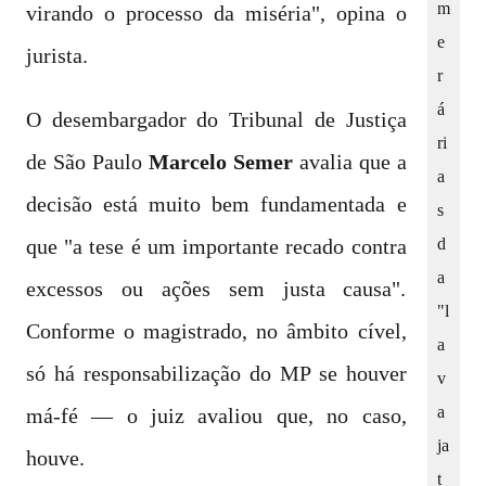
m
virando o processo da miséria", opina o
e
jurista.
r
á
O desembargador do Tribunal de Justiça
ri
de São Paulo
Marcelo Semer
avalia que a
a
decisão está muito bem fundamentada e
s
d
que "a tese é um importante recado contra
a
excessos ou ações sem justa causa".
"l
Conforme o magistrado, no âmbito cível,
a
só há responsabilização do MP se houver
v
a
má-fé — o juiz avaliou que, no caso,
ja
houve.
t