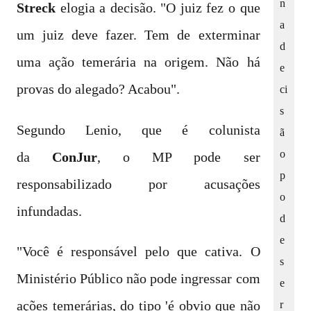
n
Streck
elogia a decisão. "O juiz fez o que
a
um juiz deve fazer. Tem de exterminar
d
uma ação temerária na origem. Não há
e
provas do alegado? Acabou".
ci
s
Segundo Lenio, que é colunista
ã
o
da
ConJur
, o MP pode ser
p
responsabilizado por acusações
o
infundadas.
d
e
"Você é responsável pelo que cativa. O
s
Ministério Público não pode ingressar com
e
r
ações temerárias, do tipo 'é obvio que não