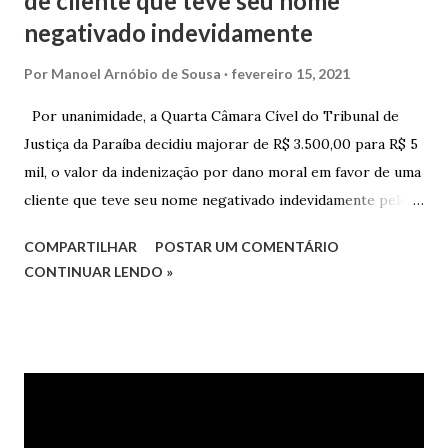
de cliente que teve seu nome
negativado indevidamente
Por
Manoel Arnóbio de Sousa
fevereiro 15, 2021
Por unanimidade, a Quarta Câmara Cível do Tribunal de
Justiça da Paraíba decidiu majorar de R$ 3.500,00 para R$ 5
mil, o valor da indenização por dano moral em favor de uma
cliente que teve seu nome negativado indevidamente pelo
Hipercard Banco Múltiplo S.A. O caso foi julgado nos autos
COMPARTILHAR
POSTAR UM COMENTÁRIO
da Apelação Cível nº 0001177-62.2013.8.15.0741, que teve a
CONTINUAR LENDO »
relatoria do desembargador Oswaldo Trigueiro do Valle
Filho. Conforme os autos, a cliente alegou que, mesmo
após negociação e quitação de dívida, foi surpreendida com
a inscrição de seu nome no Serasa, o que lhe causou sério
constrangimento. A instituição financeira alegou ter
excluído o nome da autora dos órgãos de proteção ao