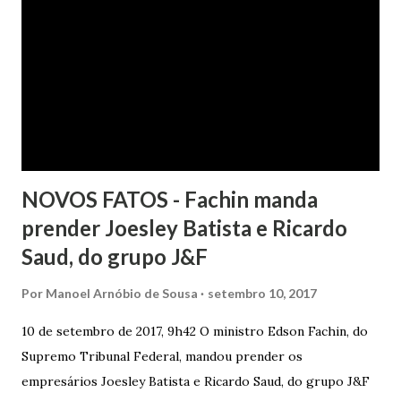
crédito tão logo cientificada da quitação do débito, não
havendo que se falar em dano moral, porquanto ter agido
com boa-fé e pela preexistência de negativações em nome
da autora. Ao fim, requereu a improcedência do pedido.
NOVOS FATOS - Fachin manda
prender Joesley Batista e Ricardo
Saud, do grupo J&F
Por
Manoel Arnóbio de Sousa
setembro 10, 2017
10 de setembro de 2017, 9h42 O ministro Edson Fachin, do
Supremo Tribunal Federal, mandou prender os
empresários Joesley Batista e Ricardo Saud, do grupo J&F