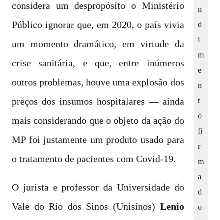
considera um despropósito o Ministério
n
Público ignorar que, em 2020, o país vivia
d
i
um momento dramático, em virtude da
m
crise sanitária, e que, entre inúmeros
e
outros problemas, houve uma explosão dos
n
preços dos insumos hospitalares — ainda
t
o
mais considerando que o objeto da ação do
fi
MP foi justamente um produto usado para
r
o tratamento de pacientes com Covid-19.
m
a
O jurista e professor da Universidade do
d
Vale do Rio dos Sinos (Unisinos)
Lenio
o