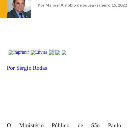
Por
Manoel Arnóbio de Sousa
janeiro 15, 2022
14 de janeiro de 2022, 18h52
Imprimir
Enviar
Por
Sérgio Rodas
O Ministério Público de São Paulo