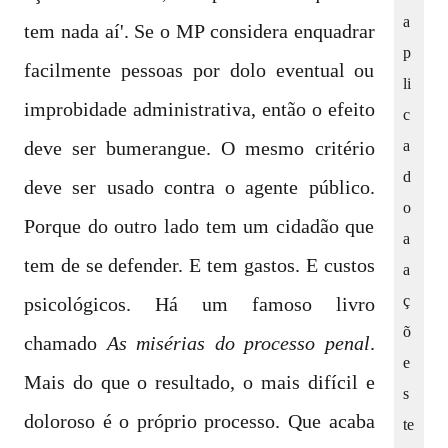
a
tem nada aí'. Se o MP considera enquadrar
p
facilmente pessoas por dolo eventual ou
li
improbidade administrativa, então o efeito
c
a
deve ser bumerangue. O mesmo critério
d
deve ser usado contra o agente público.
o
Porque do outro lado tem um cidadão que
a
tem de se defender. E tem gastos. E custos
a
ç
psicológicos. Há um famoso livro
õ
chamado
As misérias do processo penal
.
e
Mais do que o resultado, o mais difícil e
s
doloroso é o próprio processo. Que acaba
te