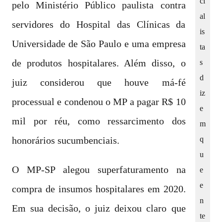
ci
pelo Ministério Público paulista contra
al
servidores do Hospital das Clínicas da
is
Universidade de São Paulo e uma empresa
ta
s
de produtos hospitalares. Além disso, o
d
juiz considerou que houve má-fé
iz
processual e condenou o MP a pagar R$ 10
e
mil por réu, como ressarcimento dos
m
q
honorários sucumbenciais.
u
O MP-SP alegou superfaturamento na
e
e
compra de insumos hospitalares em 2020.
n
Em sua decisão, o juiz deixou claro que
te