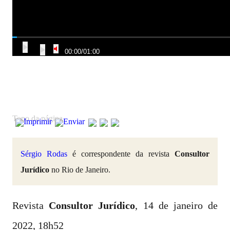
00:00
/
01:00
Topo da página
Imprimir
Enviar
Sérgio Rodas
é correspondente da revista
Consultor
Jurídico
no Rio de Janeiro.
Revista
Consultor Jurídico
, 14 de janeiro de
2022, 18h52