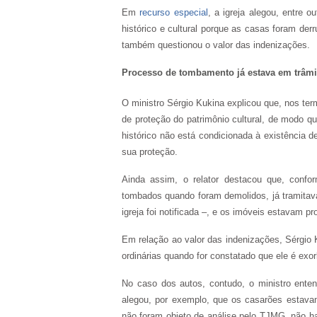
Em
recurso especial
, a igreja alegou, entre 
histórico e cultural porque as casas foram der
também questionou o valor das indenizações.
Processo de tombamento já estava em trâm
O ministro Sérgio Kukina explicou que, nos te
de proteção do patrimônio cultural, de modo qu
histórico não está condicionada à existência 
sua proteção.
Ainda assim, o relator destacou que, conf
tombados quando foram demolidos, já tramitav
igreja foi notificada –, e os imóveis estavam pr
Em relação ao valor das indenizações, Sérgio 
ordinárias quando for constatado que ele é exorbi
No caso dos autos, contudo, o ministro enten
alegou, por exemplo, que os casarões estavam
não foram objeto de análise pelo TJMG, não h