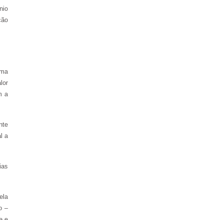
nio
ção
rma
lor
m a
nte
l a
ias
ela
o –
e e