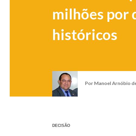
milhões por 
históricos
Por
Manoel Arnóbio d
DECISÃO