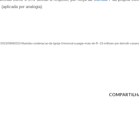
l
(aplicada por analogia).
as/2023/09082023-Mantida-condenacao-da-Igreja-Universal-a-pagar-mais-de-R--23-milhoes-por-demolir-casaro
COMPARTILH