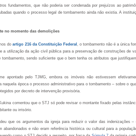
outros fundamentos, que não poderia ser condenada por prejuízos ao patrimô
rubadas quando o processo legal de tombamento ainda não existia. A institui
ite no momento das demolições
rmos do
artigo 216 da Constituição Federal
, o tombamento não é a única fo
e a utilização da ação civil pública para a preservação de construções de va
de tombamento, sendo suficiente que o bem tenha os atributos que justifique
orme apontado pelo TJMG, embora os imóveis não estivessem efetivame
a naquela época o processo administrativo para o tombamento – sobre o qua
otegidos por decreto de intervenção provisória.
Kukina comentou que o STJ só pode revisar o montante fixado pelas instânc
tante ou irrisório.
deu que os argumentos da igreja para reduzir o valor das indenizações – 
 abandonados e não eram referência histórica ou cultural para a populaçã
avendo como o STJ decidir a respeito, por força da
Súmula 7
da própria cort