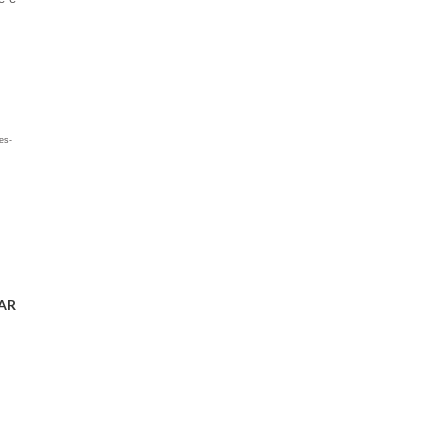
es-
AR