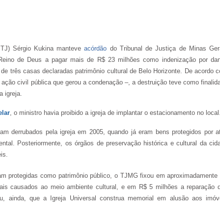
(STJ) Sérgio Kukina manteve
acórdão
do Tribunal de Justiça de Minas Ger
 Reino de Deus a pagar mais de R$ 23 milhões como indenização por da
a de três casas declaradas patrimônio cultural de Belo Horizonte. De acordo 
a ação civil pública que gerou a condenação –, a destruição teve como finalid
 igreja.
elar
, o ministro havia proibido a igreja de implantar o estacionamento no local
ram derrubados pela igreja em 2005, quando já eram bens protegidos por a
ental. Posteriormente, os órgãos de preservação histórica e cultural da cid
is.
am protegidas como patrimônio público, o TJMG fixou em aproximadamente
iais causados ao meio ambiente cultural, e em R$ 5 milhões a reparação 
ou, ainda, que a Igreja Universal construa memorial em alusão aos imóv