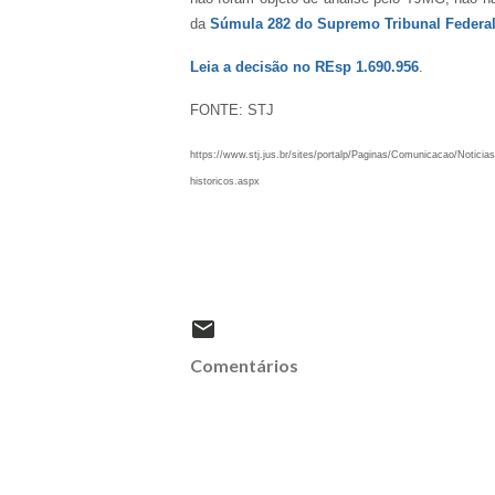
da
Súmula 282 do Supremo Tribunal Federa
Leia a decisão no REsp 1.690.956
.
FONTE: STJ
https://www.stj.jus.br/sites/portalp/Paginas/Comunicacao/Notici
historicos.aspx
Comentários